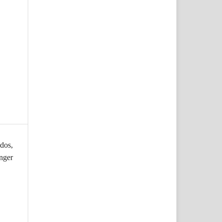
dos,
nger