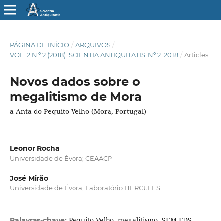
PÁGINA DE INÍCIO
/
ARQUIVOS
/
VOL. 2 N.º 2 (2018): SCIENTIA ANTIQUITATIS. Nº 2. 2018
/
Articles
Novos dados sobre o
megalitismo de Mora
a Anta do Pequito Velho (Mora, Portugal)
Leonor Rocha
Universidade de Évora; CEAACP
José Mirão
Universidade de Évora; Laboratório HERCULES
Pequito Velho, megalitismo, SEM-EDS,
Palavras-chave: