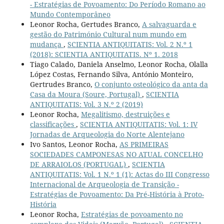
- Estratégias de Povoamento: Do Período Romano ao
Mundo Contemporâneo
Leonor Rocha, Gertudes Branco,
A salvaguarda e
gestão do Património Cultural num mundo em
mudança
,
SCIENTIA ANTIQUITATIS: Vol. 2 N.º 1
(2018): SCIENTIA ANTIQUITATIS. Nº 1. 2018
Tiago Calado, Daniela Anselmo, Leonor Rocha, Olalla
López Costas, Fernando Silva, António Monteiro,
Gertrudes Branco,
O conjunto osteológico da anta da
Casa da Moura (Soure, Portugal)
,
SCIENTIA
ANTIQUITATIS: Vol. 3 N.º 2 (2019)
Leonor Rocha,
Megalitismo, destruições e
classificações
,
SCIENTIA ANTIQUITATIS: Vol. 1: IV
Jornadas de Arqueologia do Norte Alentejano
Ivo Santos, Leonor Rocha,
AS PRIMEIRAS
SOCIEDADES CAMPONESAS NO ATUAL CONCELHO
DE ARRAIOLOS (PORTUGAL)
,
SCIENTIA
ANTIQUITATIS: Vol. 1 N.º 1 (1): Actas do III Congresso
Internacional de Arqueologia de Transição -
Estratégias de Povoamento: Da Pré-História à Proto-
História
Leonor Rocha,
Estratégias de povoamento no