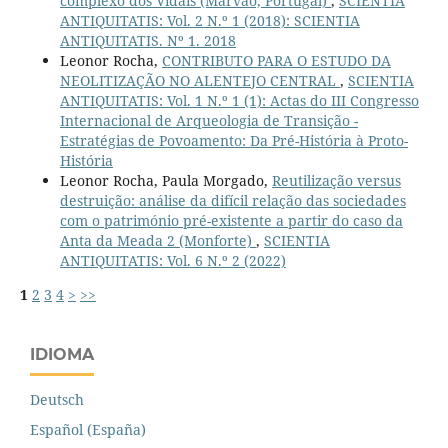
complexo dos Vidais (Marvão, Portugal)
,
SCIENTIA
ANTIQUITATIS: Vol. 2 N.º 1 (2018): SCIENTIA
ANTIQUITATIS. Nº 1. 2018
Leonor Rocha,
CONTRIBUTO PARA O ESTUDO DA
NEOLITIZAÇÃO NO ALENTEJO CENTRAL
,
SCIENTIA
ANTIQUITATIS: Vol. 1 N.º 1 (1): Actas do III Congresso
Internacional de Arqueologia de Transição -
Estratégias de Povoamento: Da Pré-História à Proto-
História
Leonor Rocha, Paula Morgado,
Reutilização versus
destruição: análise da difícil relação das sociedades
com o património pré-existente a partir do caso da
Anta da Meada 2 (Monforte)
,
SCIENTIA
ANTIQUITATIS: Vol. 6 N.º 2 (2022)
1
2
3
4
>
>>
IDIOMA
Deutsch
Español (España)