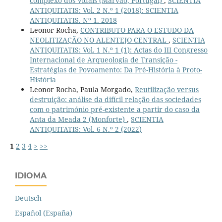
complexo dos Vidais (Marvão, Portugal)
,
SCIENTIA
ANTIQUITATIS: Vol. 2 N.º 1 (2018): SCIENTIA
ANTIQUITATIS. Nº 1. 2018
Leonor Rocha,
CONTRIBUTO PARA O ESTUDO DA
NEOLITIZAÇÃO NO ALENTEJO CENTRAL
,
SCIENTIA
ANTIQUITATIS: Vol. 1 N.º 1 (1): Actas do III Congresso
Internacional de Arqueologia de Transição -
Estratégias de Povoamento: Da Pré-História à Proto-
História
Leonor Rocha, Paula Morgado,
Reutilização versus
destruição: análise da difícil relação das sociedades
com o património pré-existente a partir do caso da
Anta da Meada 2 (Monforte)
,
SCIENTIA
ANTIQUITATIS: Vol. 6 N.º 2 (2022)
1
2
3
4
>
>>
IDIOMA
Deutsch
Español (España)