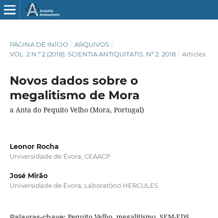
PÁGINA DE INÍCIO
/
ARQUIVOS
/
VOL. 2 N.º 2 (2018): SCIENTIA ANTIQUITATIS. Nº 2. 2018
/
Articles
Novos dados sobre o
megalitismo de Mora
a Anta do Pequito Velho (Mora, Portugal)
Leonor Rocha
Universidade de Évora; CEAACP
José Mirão
Universidade de Évora; Laboratório HERCULES
Pequito Velho, megalitismo, SEM-EDS,
Palavras-chave: