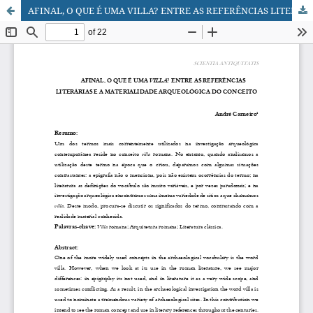
AFINAL, O QUE É UMA VILLA? ENTRE AS REFERÊNCIAS LITERÁRIAS E A MATERIALIDADE ARQUEOLÓGICA DO CONCEITO