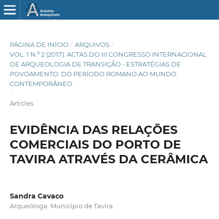
PÁGINA DE INÍCIO
/
ARQUIVOS
/
VOL. 1 N.º 2 (2017): ACTAS DO III CONGRESSO INTERNACIONAL
DE ARQUEOLOGIA DE TRANSIÇÃO - ESTRATÉGIAS DE
POVOAMENTO: DO PERÍODO ROMANO AO MUNDO
CONTEMPORÂNEO
/
Articles
EVIDÊNCIA DAS RELAÇÕES
COMERCIAIS DO PORTO DE
TAVIRA ATRAVÉS DA CERÂMICA
Sandra Cavaco
Arqueóloga. Município de Tavira.