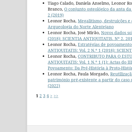
Tiago Calado, Daniela Anselmo, Leonor Roc
Branco,
O conjunto osteológico da anta d
2 (2019)
Leonor Rocha,
Megalitismo, destruições e 
Arqueologia do Norte Alentejano
Leonor Rocha, José Mirão,
Novos dados so
(2018): SCIENTIA ANTIQUITATIS. Nº 2. 20
Leonor Rocha,
Estratégias de povoamento
ANTIQUITATIS: Vol. 2 N.º 1 (2018): SCIEN
Leonor Rocha,
CONTRIBUTO PARA O EST
ANTIQUITATIS: Vol. 1 N.º 1 (1): Actas do I
Povoamento: Da Pré-História à Proto-Histó
Leonor Rocha, Paula Morgado,
Reutilizaçã
património pré-existente a partir do cas
(2022)
1
2
3
4
>
>>