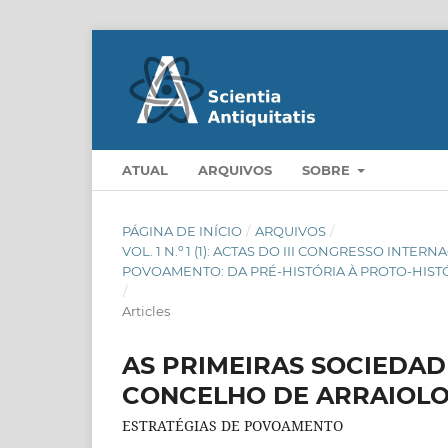
ATUAL
ARQUIVOS
SOBRE
PÁGINA DE INÍCIO
/
ARQUIVOS
/
VOL. 1 N.º 1 (1): ACTAS DO III CONGRESSO INT
POVOAMENTO: DA PRÉ-HISTÓRIA À PROTO-HIST
/
Articles
AS PRIMEIRAS SOCIEDA
CONCELHO DE ARRAIOLO
ESTRATÉGIAS DE POVOAMENTO