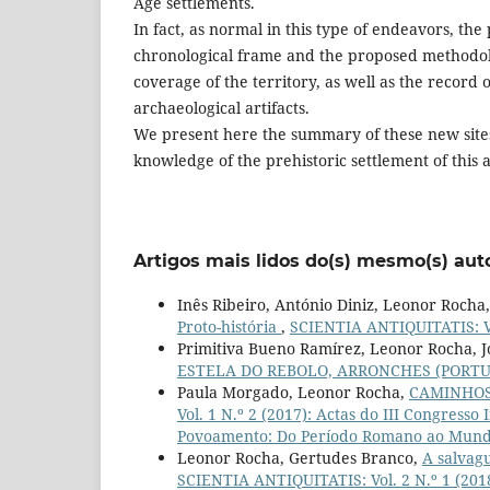
Age settlements.
In fact, as normal in this type of endeavors, the
chronological frame and the proposed methodolo
coverage of the territory, as well as the record of
archaeological artifacts.
We present here the summary of these new sites,
knowledge of the prehistoric settlement of this 
Artigos mais lidos do(s) mesmo(s) aut
Inês Ribeiro, António Diniz, Leonor Rocha
Proto-história
,
SCIENTIA ANTIQUITATIS: Vo
Primitiva Bueno Ramírez, Leonor Rocha, J
ESTELA DO REBOLO, ARRONCHES (PORT
Paula Morgado, Leonor Rocha,
CAMINHOS
Vol. 1 N.º 2 (2017): Actas do III Congresso
Povoamento: Do Período Romano ao Mun
Leonor Rocha, Gertudes Branco,
A salvag
SCIENTIA ANTIQUITATIS: Vol. 2 N.º 1 (201