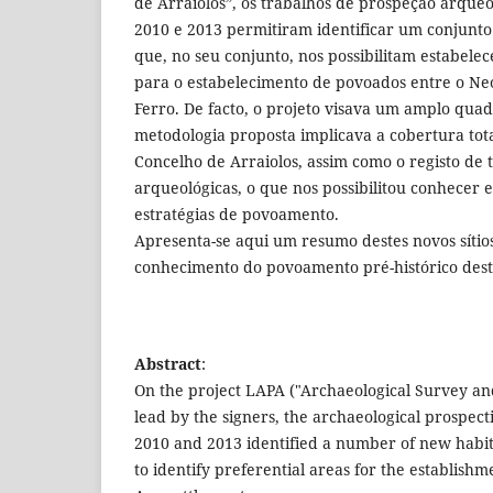
de Arraiolos”, os trabalhos de prospeção arqueo
2010 e 2013 permitiram identificar um conjunto 
que, no seu conjunto, nos possibilitam estabelec
para o estabelecimento de povoados entre o Neol
Ferro. De facto, o projeto visava um amplo quad
metodologia proposta implicava a cobertura tota
Concelho de Arraiolos, assim como o registo de t
arqueológicas, o que nos possibilitou conhecer e
estratégias de povoamento.
Apresenta-se aqui um resumo destes novos sítio
conhecimento do povoamento pré-histórico dest
Abstract
:
On the project LAPA ("Archaeological Survey and
lead by the signers, the archaeological prospec
2010 and 2013 identified a number of new habit
to identify preferential areas for the establishm