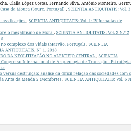
ha, Olalla López Costas, Fernando Silva, António Monteiro, Gertr
a Casa da Moura (Soure, Portugal)
,
SCIENTIA ANTIQUITATIS: Vol. 3
classificações
,
SCIENTIA ANTIQUITATIS: Vol. 1: IV Jornadas de
bre o megalitismo de Mora
,
SCIENTIA ANTIQUITATIS: Vol. 2 N.º 2
18
 no complexo dos Vidais (Marvão, Portugal)
,
SCIENTIA
TIA ANTIQUITATIS. Nº 1. 2018
UDO DA NEOLITIZAÇÃO NO ALENTEJO CENTRAL
,
SCIENTIA
II Congresso Internacional de Arqueologia de Transição - Estratégia
ria
o versus destruição: análise da difícil relação das sociedades com 
o da Anta da Meada 2 (Monforte)
,
SCIENTIA ANTIQUITATIS: Vol. 6 N