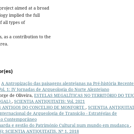
 project aimed at a broad
gy implied the full
 all types of
 as a contribution to the
area.
or(es)
,
A Antropização das paisagens alentejanas na Pré-história Recente
l. 1: IV Jornadas de Arqueologia do Norte Alentejano
orge de Oliveira,
ESTELAS MEGALÍTICAS NO TERRITÓRIO DO TEJO
UGAL)
,
SCIENTIA ANTIQUITATIS: Vol. 2021
 ANTIGOS DO CONCELHO DE MONFORTE
,
SCIENTIA ANTIQUITAT
 Internacional de Arqueologia de Transição - Estratégias de
do Contemporâneo
uarda e gestão do Património Cultural num mundo em mudança
,
8): SCIENTIA ANTIQUITATIS. Nº 1. 2018