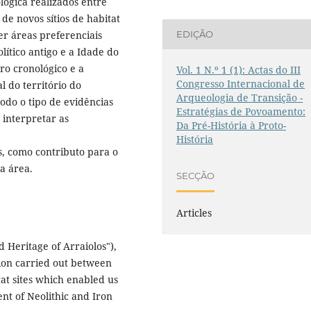
lógica realizados entre
de novos sítios de habitat
er áreas preferenciais
EDIÇÃO
ítico antigo e a Idade do
ro cronológico e a
Vol. 1 N.º 1 (1): Actas do III
Congresso Internacional de
l do território do
Arqueologia de Transição -
odo o tipo de evidências
Estratégias de Povoamento:
 interpretar as
Da Pré-História à Proto-
História
s, como contributo para o
a área.
SECÇÃO
Articles
 Heritage of Arraiolos"),
tion carried out between
at sites which enabled us
ent of Neolithic and Iron