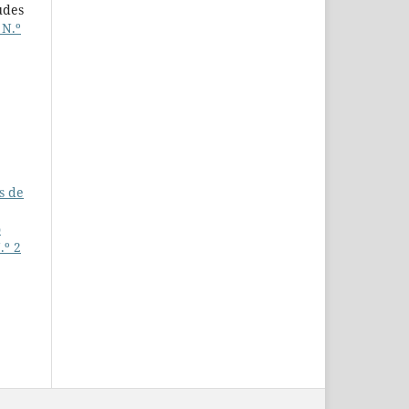
udes
 N.º
s de
o
.º 2