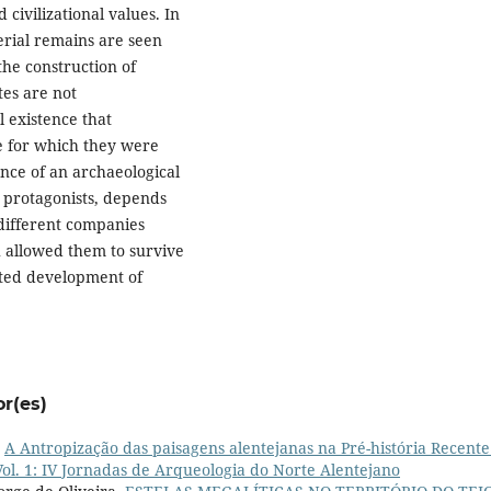
 civilizational values. In
terial remains are seen
 the construction of
tes are not
l existence that
e for which they were
ance of an archaeological
s protagonists, depends
different companies
h allowed them to survive
rated development of
or(es)
,
A Antropização das paisagens alentejanas na Pré-história Recente
l. 1: IV Jornadas de Arqueologia do Norte Alentejano