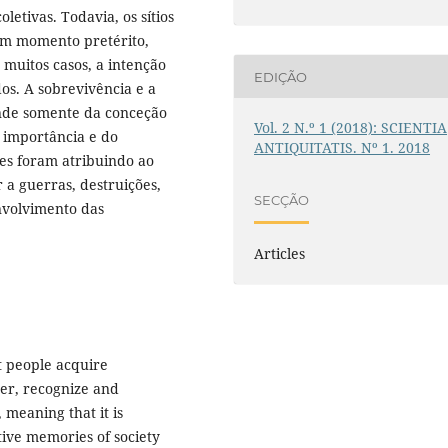
etivas. Todavia, os sítios
 um momento pretérito,
 muitos casos, a intenção
EDIÇÃO
os. A sobrevivência e a
ende somente da conceção
Vol. 2 N.º 1 (2018): SCIENTIA
a importância e do
ANTIQUITATIS. Nº 1. 2018
es foram atribuindo ao
 a guerras, destruições,
SECÇÃO
nvolvimento das
Articles
at people acquire
er, recognize and
meaning that it is
ctive memories of society