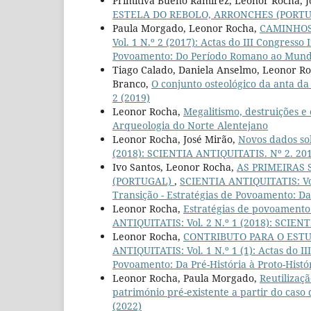
Primitiva Bueno Ramírez, Leonor Rocha, J
ESTELA DO REBOLO, ARRONCHES (PORT
Paula Morgado, Leonor Rocha,
CAMINHOS
Vol. 1 N.º 2 (2017): Actas do III Congresso
Povoamento: Do Período Romano ao Mun
Tiago Calado, Daniela Anselmo, Leonor Roc
Branco,
O conjunto osteológico da anta d
2 (2019)
Leonor Rocha,
Megalitismo, destruições e 
Arqueologia do Norte Alentejano
Leonor Rocha, José Mirão,
Novos dados so
(2018): SCIENTIA ANTIQUITATIS. Nº 2. 20
Ivo Santos, Leonor Rocha,
AS PRIMEIRAS
(PORTUGAL)
,
SCIENTIA ANTIQUITATIS: Vol.
Transição - Estratégias de Povoamento: Da 
Leonor Rocha,
Estratégias de povoamento
ANTIQUITATIS: Vol. 2 N.º 1 (2018): SCIEN
Leonor Rocha,
CONTRIBUTO PARA O EST
ANTIQUITATIS: Vol. 1 N.º 1 (1): Actas do I
Povoamento: Da Pré-História à Proto-Histó
Leonor Rocha, Paula Morgado,
Reutilizaçã
património pré-existente a partir do cas
(2022)