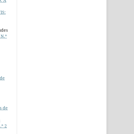
. A
IS:
udes
 N.º
 de
s de
o
.º 2