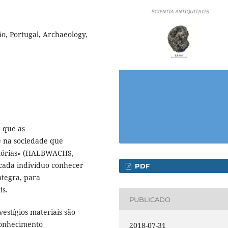
o, Portugal, Archaeology,
 que as
 na sociedade que
emórias» (HALBWACHS,
 cada indivíduo conhecer
PDF
ntegra, para
is.
PUBLICADO
vestígios materiais são
conhecimento
2018-07-31