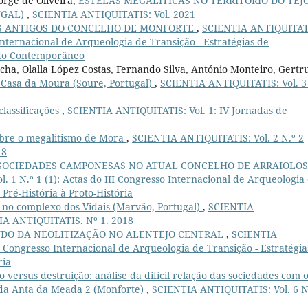
orge de Oliveira,
ESTELAS MEGALÍTICAS NO TERRITÓRIO DO TEJO
UGAL)
,
SCIENTIA ANTIQUITATIS: Vol. 2021
 ANTIGOS DO CONCELHO DE MONFORTE
,
SCIENTIA ANTIQUITAT
 Internacional de Arqueologia de Transição - Estratégias de
do Contemporâneo
ha, Olalla López Costas, Fernando Silva, António Monteiro, Gertr
a Casa da Moura (Soure, Portugal)
,
SCIENTIA ANTIQUITATIS: Vol. 3
classificações
,
SCIENTIA ANTIQUITATIS: Vol. 1: IV Jornadas de
bre o megalitismo de Mora
,
SCIENTIA ANTIQUITATIS: Vol. 2 N.º 2
18
 SOCIEDADES CAMPONESAS NO ATUAL CONCELHO DE ARRAIOLOS
 1 N.º 1 (1): Actas do III Congresso Internacional de Arqueologia
Pré-História à Proto-História
 no complexo dos Vidais (Marvão, Portugal)
,
SCIENTIA
TIA ANTIQUITATIS. Nº 1. 2018
UDO DA NEOLITIZAÇÃO NO ALENTEJO CENTRAL
,
SCIENTIA
II Congresso Internacional de Arqueologia de Transição - Estratégia
ria
o versus destruição: análise da difícil relação das sociedades com 
o da Anta da Meada 2 (Monforte)
,
SCIENTIA ANTIQUITATIS: Vol. 6 N