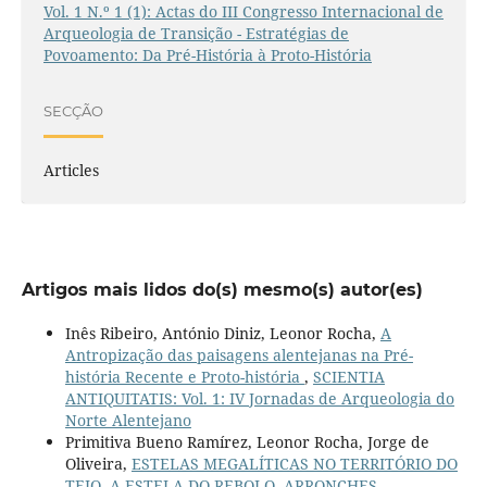
Vol. 1 N.º 1 (1): Actas do III Congresso Internacional de
Arqueologia de Transição - Estratégias de
Povoamento: Da Pré-História à Proto-História
SECÇÃO
Articles
Artigos mais lidos do(s) mesmo(s) autor(es)
Inês Ribeiro, António Diniz, Leonor Rocha,
A
Antropização das paisagens alentejanas na Pré-
história Recente e Proto-história
,
SCIENTIA
ANTIQUITATIS: Vol. 1: IV Jornadas de Arqueologia do
Norte Alentejano
Primitiva Bueno Ramírez, Leonor Rocha, Jorge de
Oliveira,
ESTELAS MEGALÍTICAS NO TERRITÓRIO DO
TEJO. A ESTELA DO REBOLO, ARRONCHES