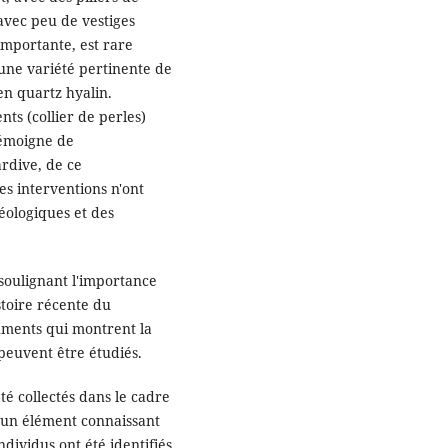
 avec peu de vestiges
importante, est rare
une variété pertinente de
 en quartz hyalin.
ts (collier de perles)
témoigne de
ardive, de ce
 interventions n'ont
téologiques et des
 soulignant l'importance
stoire récente du
uments qui montrent la
 peuvent être étudiés.
été collectés dans le cadre
r un élément connaissant
ndividus ont été identifiés