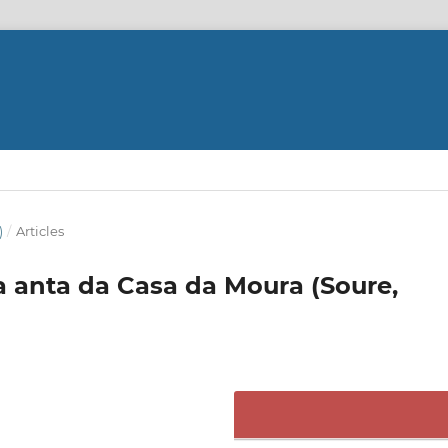
)
/
Articles
a anta da Casa da Moura (Soure,