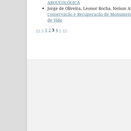
ARQUEOLÓGICA
Jorge de Oliveira, Leonor Rocha, Nelson 
Conservação e Recuperação de Monumentos
de Vide
<<
<
1
2
3
4
>
>>