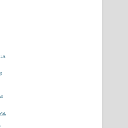
TIA
3)
no
ol.
A