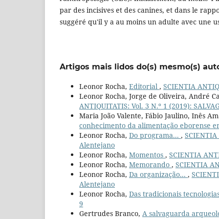
par des incisives et des canines, et dans le rapp
suggéré qu'il y a au moins un adulte avec une 
Artigos mais lidos do(s) mesmo(s) aut
Leonor Rocha,
Editorial
,
SCIENTIA ANTIQUI
Leonor Rocha, Jorge de Oliveira, André C
ANTIQUITATIS: Vol. 3 N.º 1 (2019): SA
Maria João Valente, Fábio Jaulino, Inês Am
conhecimento da alimentação eborense 
Leonor Rocha,
Do programa...
,
SCIENTIA 
Alentejano
Leonor Rocha,
Momentos
,
SCIENTIA ANTIQ
Leonor Rocha,
Memorando
,
SCIENTIA ANT
Leonor Rocha,
Da organização...
,
SCIENTI
Alentejano
Leonor Rocha,
Das tradicionais tecnologi
9
Gertrudes Branco,
A salvaguarda arqueol