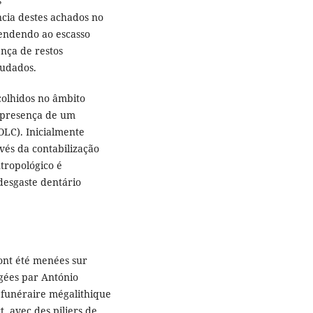
s
ncia destes achados no
tendendo ao escasso
nça de restos
studados.
colhidos no âmbito
 presença de um
LC). Inicialmente
vés da contabilização
ntropológico é
desgaste dentário
 ont été menées sur
igées par António
 funéraire mégalithique
, avec des piliers de