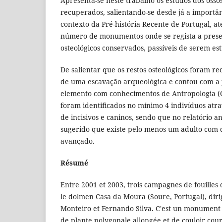
Apresenta-se neste trabalho os estudos dos osso
recuperados, salientando-se desde já a importâ
contexto da Pré-história Recente de Portugal, a
número de monumentos onde se regista a prese
osteológicos conservados, passíveis de serem e
De salientar que os restos osteológicos foram re
de uma escavação arqueológica e contou com a
elemento com conhecimentos de Antropologia (O
foram identificados no mínimo 4 indivíduos atra
de incisivos e caninos, sendo que no relatório a
sugerido que existe pelo menos um adulto com 
avançado.
Résumé
Entre 2001 et 2003, trois campagnes de fouilles
le dolmen Casa da Moura (Soure, Portugal), dir
Monteiro et Fernando Silva. C'est un monument
de plante polygonale allongée et de couloir court