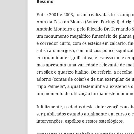
Resumo
Entre 2001 e 2003, foram realizadas três camp
Anta da Casa da Moura (Soure, Portugal), dirigi
António Monteiro e pelo falecido Dr. Fernando S
um monumento megalítico funerário de planta 
e corredor curto, com os esteios em calcário, fi
substrato margoso, com indícios pouco significa
em quantidade significativa, é escasso em exem
mas apresenta uma variedade relevante de materia
em sílex e quartzo hialino. De referir, a recolh
adorno (contas de colar) e de um exemplar de 
“tipo Palmela”, a qual testemunha a existência 
um momento de utilização tardia neste monume
Infelizmente, os dados destas intervenções ac
ser publicados estando atualmente em curso o 
intervenções, espólios e restos osteológicos.