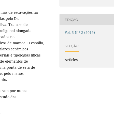
anhas de escavações na
das pelo Dr.
EDIÇÃO
ilva. Trata-se de
poligonal alongada
Vol. 3 N.º 2 (2019)
ncados no
tivos de mamoa. O espólio,
SECÇÃO
plares cerâmicos
is e tipologias líticas,
Articles
a de elementos de
uma ponta de seta de
de, pelo menos,
nto.
abaram por nunca
estudo das