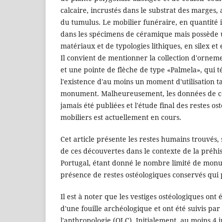
calcaire, incrustés dans le substrat des marges,
du tumulus. Le mobilier funéraire, en quantité 
dans les spécimens de céramique mais possède 
matériaux et de typologies lithiques, en silex et
Il convient de mentionner la collection d'ornemen
et une pointe de flèche de type «Palmela», qui 
l'existence d'au moins un moment d'utilisation t
monument. Malheureusement, les données de ces
jamais été publiées et l'étude final des restes os
mobiliers est actuellement en cours.
Cet article présente les restes humains trouvés,
de ces découvertes dans le contexte de la préhi
Portugal, étant donné le nombre limité de mon
présence de restes ostéologiques conservés qui
Il est à noter que les vestiges ostéologiques ont 
d'une fouille archéologique et ont été suivis pa
l'anthropologie (OLC). Initialement, au moins 4 i