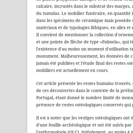
calcaire, incrustés dans le substrat des marges,
du tumulus. Le mobilier funéraire, en quantité 
dans les spécimens de céramique mais possède 
matériaux et de typologies lithiques, en silex et
Il convient de mentionner la collection d'ornemen
et une pointe de flèche de type «Palmela», qui 
l'existence d'au moins un moment d'utilisation t
monument. Malheureusement, les données de ces
jamais été publiées et l'étude final des restes os
mobiliers est actuellement en cours.
Cet article présente les restes humains trouvés,
de ces découvertes dans le contexte de la préhi
Portugal, étant donné le nombre limité de mon
présence de restes ostéologiques conservés qui
Il est à noter que les vestiges ostéologiques ont 
d'une fouille archéologique et ont été suivis pa
l'anthropologie (OLC). Initialement, au moins 4 i