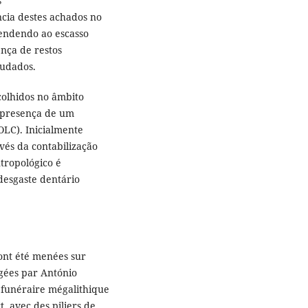
s
ncia destes achados no
tendendo ao escasso
nça de restos
studados.
colhidos no âmbito
 presença de um
LC). Inicialmente
vés da contabilização
ntropológico é
desgaste dentário
 ont été menées sur
igées par António
 funéraire mégalithique
, avec des piliers de