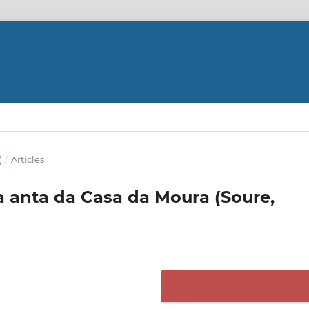
)
/
Articles
a anta da Casa da Moura (Soure,