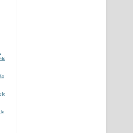
:
elo
ão
elo
 da