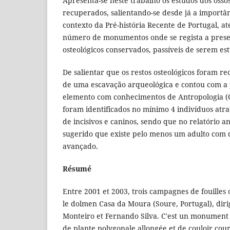
Apresenta-se neste trabalho os estudos dos osso
recuperados, salientando-se desde já a importâ
contexto da Pré-história Recente de Portugal, a
número de monumentos onde se regista a prese
osteológicos conservados, passíveis de serem e
De salientar que os restos osteológicos foram re
de uma escavação arqueológica e contou com a
elemento com conhecimentos de Antropologia (O
foram identificados no mínimo 4 indivíduos atra
de incisivos e caninos, sendo que no relatório a
sugerido que existe pelo menos um adulto com 
avançado.
Résumé
Entre 2001 et 2003, trois campagnes de fouilles
le dolmen Casa da Moura (Soure, Portugal), dir
Monteiro et Fernando Silva. C'est un monument
de plante polygonale allongée et de couloir court