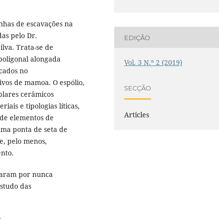
anhas de escavações na
das pelo Dr.
EDIÇÃO
ilva. Trata-se de
poligonal alongada
Vol. 3 N.º 2 (2019)
ncados no
tivos de mamoa. O espólio,
SECÇÃO
plares cerâmicos
is e tipologias líticas,
Articles
a de elementos de
uma ponta de seta de
de, pelo menos,
nto.
abaram por nunca
estudo das