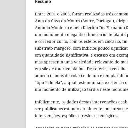
Resumo
Entre 2001 e 2003, foram realizadas três camp
Anta da Casa da Moura (Soure, Portugal), dirigi
António Monteiro e pelo falecido Dr. Fernando S
um monumento megalítico funerário de planta 
e corredor curto, com os esteios em calcário, fi
substrato margoso, com indícios pouco significa
em quantidade significativa, é escasso em exem
mas apresenta uma variedade relevante de materia
em sílex e quartzo hialino. De referir, a recolh
adorno (contas de colar) e de um exemplar de 
“tipo Palmela”, a qual testemunha a existência 
um momento de utilização tardia neste monume
Infelizmente, os dados destas intervenções ac
ser publicados estando atualmente em curso o 
intervenções, espólios e restos osteológicos.