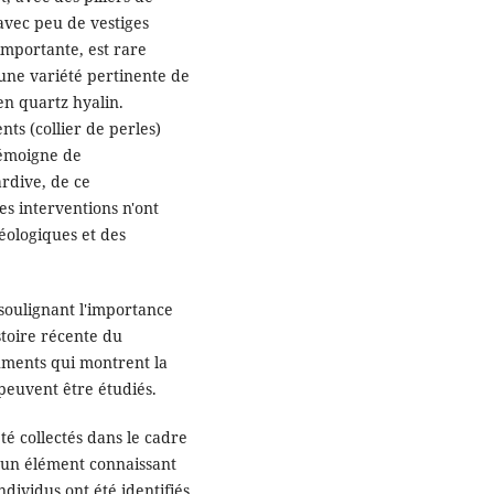
 avec peu de vestiges
importante, est rare
une variété pertinente de
 en quartz hyalin.
ts (collier de perles)
témoigne de
ardive, de ce
 interventions n'ont
téologiques et des
 soulignant l'importance
stoire récente du
uments qui montrent la
 peuvent être étudiés.
été collectés dans le cadre
r un élément connaissant
ndividus ont été identifiés