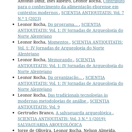
António Diniz, Inês Ribeiro, Leonor Rocha,
Contributo
para o conhecimento da alimentação eborense em
contextos modernos
,
SCIENTIA ANTIQUITATIS: Vol. 7
N.º 1 (2023)
Leonor Rocha,
Do programa...
,
SCIENTIA
ANTIQUITATIS: Vol. 1: IV Jornadas de Arqueologia do
Norte Alentejano
Leonor Rocha,
Momentos
,
SCIENTIA ANTIQUITATIS:
Vol. 1: IV Jornadas de Arqueologia do Norte
Alentejano
Leonor Rocha,
Memorando
,
SCIENTIA
ANTIQUITATIS: Vol. 1: IV Jornadas de Arqueologia do
Norte Alentejano
Leonor Rocha,
Da organização...
,
SCIENTIA
ANTIQUITATIS: Vol. 1: IV Jornadas de Arqueologia do
Norte Alentejano
Leonor Rocha,
Das tradicionais tecnologias às
modernas metodologias de análise
,
SCIENTIA
ANTIQUITATIS: Vol. 9
Gertrudes Branco,
A salvaguarda arqueológica
,
SCIENTIA ANTIQUITATIS: Vol. 3 N.º 1 (2019):
SALVAGUARDA ARQUEOLÓGICA
Jorge de Oliveira, Leonor Rocha, Nelson Almeida,