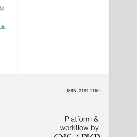
ão
elo
ISSN:
2184-1160