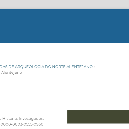
RNADAS DE ARQUEOLOGIA DO NORTE ALENTEJANO
/
e Alentejano
História. Investigadora
d: 0000-0003-0555-0960