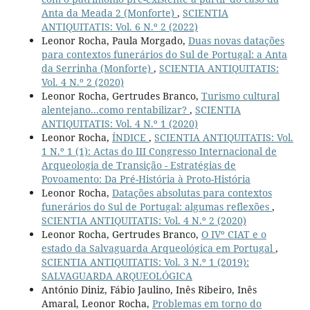
Anta da Meada 2 (Monforte)
,
SCIENTIA
ANTIQUITATIS: Vol. 6 N.º 2 (2022)
Leonor Rocha, Paula Morgado,
Duas novas datações
para contextos funerários do Sul de Portugal: a Anta
da Serrinha (Monforte)
,
SCIENTIA ANTIQUITATIS:
Vol. 4 N.º 2 (2020)
Leonor Rocha, Gertrudes Branco,
Turismo cultural
alentejano...como rentabilizar?
,
SCIENTIA
ANTIQUITATIS: Vol. 4 N.º 1 (2020)
Leonor Rocha,
ÍNDICE
,
SCIENTIA ANTIQUITATIS: Vol.
1 N.º 1 (1): Actas do III Congresso Internacional de
Arqueologia de Transição - Estratégias de
Povoamento: Da Pré-História à Proto-História
Leonor Rocha,
Datações absolutas para contextos
funerários do Sul de Portugal: algumas reflexões
,
SCIENTIA ANTIQUITATIS: Vol. 4 N.º 2 (2020)
Leonor Rocha, Gertrudes Branco,
O IVº CIAT e o
estado da Salvaguarda Arqueológica em Portugal
,
SCIENTIA ANTIQUITATIS: Vol. 3 N.º 1 (2019):
SALVAGUARDA ARQUEOLÓGICA
António Diniz, Fábio Jaulino, Inês Ribeiro, Inês
Amaral, Leonor Rocha,
Problemas em torno do