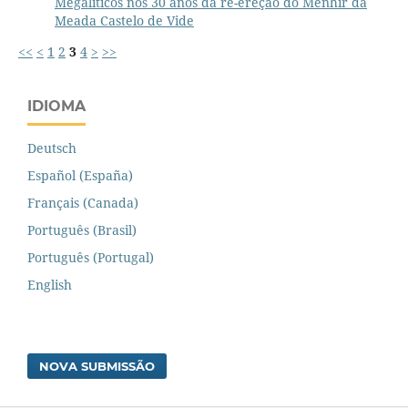
Megalíticos nos 30 anos da re-ereção do Menhir da
Meada Castelo de Vide
<<
<
1
2
3
4
>
>>
IDIOMA
Deutsch
Español (España)
Français (Canada)
Português (Brasil)
Português (Portugal)
English
NOVA SUBMISSÃO