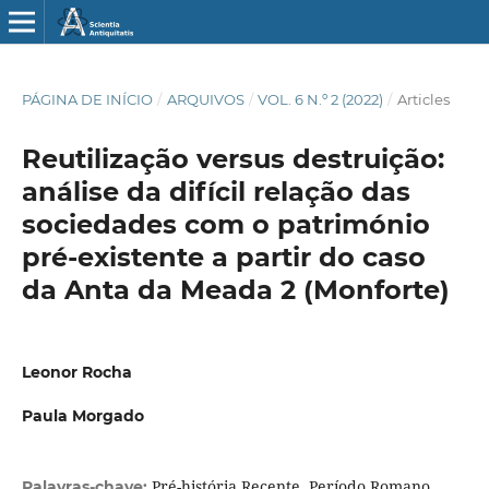
PÁGINA DE INÍCIO
/
ARQUIVOS
/
VOL. 6 N.º 2 (2022)
/
Articles
Reutilização versus destruição:
análise da difícil relação das
sociedades com o património
pré-existente a partir do caso
da Anta da Meada 2 (Monforte)
Leonor Rocha
Paula Morgado
Pré-história Recente, Período Romano,
Palavras-chave: