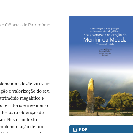
 e Ciências do Património
mplementar desde 2015 um
eção e valorização do seu
atrimónio megalítico e
 território e inventário
nados para obtenção de
ão. Neste contexto,
a implementação de um
PDF