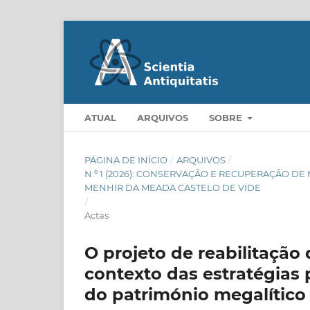
ATUAL
ARQUIVOS
SOBRE
PÁGINA DE INÍCIO
/
ARQUIVOS
/
N.º 1 (2026): CONSERVAÇÃO E RECUPERAÇÃO 
MENHIR DA MEADA CASTELO DE VIDE
/
Actas
O projeto de reabilitação
contexto das estratégias 
do património megalítico 