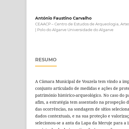
António Faustino Carvalho
CEAACP – Centro de Estudos de Arqueologia, Artes
| Polo do Algarve Universidade do Algarve
RESUMO
A Câmara Municipal de Vouzela tem vindo a i
conjunto articulado de medidas e ações de prot
património histórico-arqueológico. No caso do p
afim, a estratégia tem assentado na prospeção do
das ocorrências, na sondagem de sítios selecio
dados contextuais, e na sua proteção e valorizaç
selecionou-se a anta da Lapa da Meruje para 