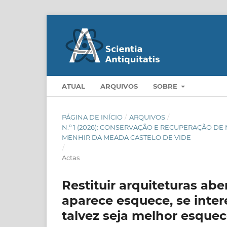
ATUAL
ARQUIVOS
SOBRE
PÁGINA DE INÍCIO
/
ARQUIVOS
/
N.º 1 (2026): CONSERVAÇÃO E RECUPERAÇÃO 
MENHIR DA MEADA CASTELO DE VIDE
/
Actas
Restituir arquiteturas abe
aparece esquece, se inter
talvez seja melhor esquec