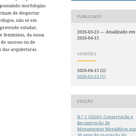
 possuindo morfologias
deixam de despertar
PUBLICADO
eólogos, não só em
 pretende estudar,
2026-03-23 — Atualizado em
e feministas, da nossa
2026-04-15
e de sucesso ou de
as das arquiteturas
VERSÕES
2026-04-15 (2)
2026-03-23 (1)
EDIÇÃO
N.º 1 (2026): Conservação e
Recuperação de
Monumentos Megalíticos no
30 anos da re-ereção do