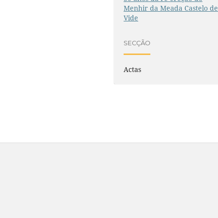
Menhir da Meada Castelo d
Vide
SECÇÃO
Actas