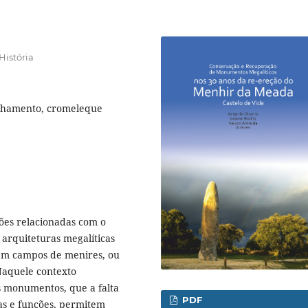
História
inhamento, cromeleque
tões relacionadas com o
arquiteturas megalíticas
s em campos de menires, ou
Naquele contexto
s monumentos, que a falta
PDF
ias e funções, permitem