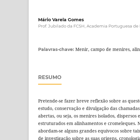
Mário Varela Gomes
Prof. Jubilado da FCSH, Academia Portuguesa de 
Menir, campo de menires, al
Palavras-chave:
RESUMO
Pretende-se fazer breve reflexão sobre as ques
estudo, conservação e divulgação das chamadas 
abertas, ou seja, os menires isolados, disperso
estruturados em alinhamentos e cromeleques. 
abordam-se alguns grandes equívocos sobre tai
de investigação sobre as suas origens, cronolog