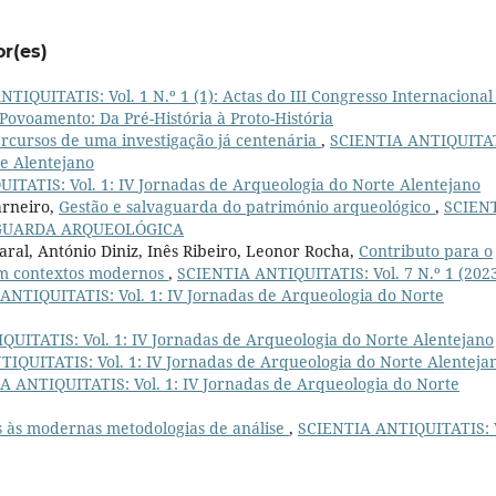
or(es)
TIQUITATIS: Vol. 1 N.º 1 (1): Actas do III Congresso Internacional
 Povoamento: Da Pré-História à Proto-História
Percursos de uma investigação já centenária
,
SCIENTIA ANTIQUITAT
te Alentejano
TATIS: Vol. 1: IV Jornadas de Arqueologia do Norte Alentejano
arneiro,
Gestão e salvaguarda do património arqueológico
,
SCIEN
LVAGUARDA ARQUEOLÓGICA
aral, António Diniz, Inês Ribeiro, Leonor Rocha,
Contributo para o
em contextos modernos
,
SCIENTIA ANTIQUITATIS: Vol. 7 N.º 1 (202
ANTIQUITATIS: Vol. 1: IV Jornadas de Arqueologia do Norte
UITATIS: Vol. 1: IV Jornadas de Arqueologia do Norte Alentejano
IQUITATIS: Vol. 1: IV Jornadas de Arqueologia do Norte Alenteja
A ANTIQUITATIS: Vol. 1: IV Jornadas de Arqueologia do Norte
as às modernas metodologias de análise
,
SCIENTIA ANTIQUITATIS: V