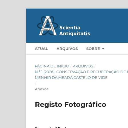
ATUAL
ARQUIVOS
SOBRE
PÁGINA DE INÍCIO
/
ARQUIVOS
/
N.º 1 (2026): CONSERVAÇÃO E RECUPERAÇÃO 
MENHIR DA MEADA CASTELO DE VIDE
/
Anexos
Registo Fotográfico