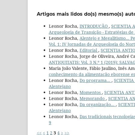
Artigos mais lidos do(s) mesmo(s) aut
Leonor Rocha,
INTRODUÇÃO
,
SCIENTIA AN
Arqueologia de Transição - Estratégias de
Leonor Rocha,
Alentejo e Megalitismo... 
Vol. 1: IV Jornadas de Arqueologia do Nor
Leonor Rocha,
Editorial
,
SCIENTIA ANTIQUI
Leonor Rocha, Jorge de Oliveira, André C
ANTIQUITATIS: Vol. 3 N.º 1 (2019): SA
Maria João Valente, Fábio Jaulino, Inês Am
conhecimento da alimentação eborense 
Leonor Rocha,
Do programa...
,
SCIENTIA 
Alentejano
Leonor Rocha,
Momentos
,
SCIENTIA ANTIQ
Leonor Rocha,
Memorando
,
SCIENTIA ANT
Leonor Rocha,
Da organização...
,
SCIENTI
Alentejano
Leonor Rocha,
Das tradicionais tecnologi
9
<<
<
1
2
3
4
>
>>