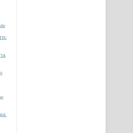
 de
IS:
TIA
3)
no
ol.