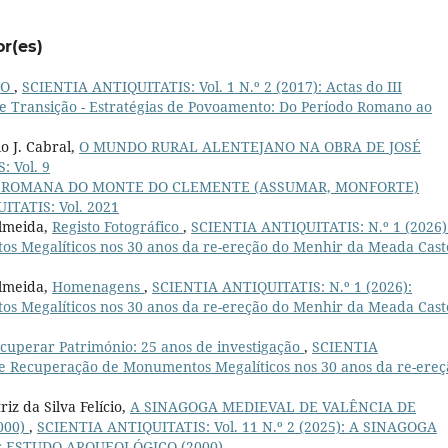
or(es)
ÃO
,
SCIENTIA ANTIQUITATIS: Vol. 1 N.º 2 (2017): Actas do III
e Transição - Estratégias de Povoamento: Do Período Romano ao
o J. Cabral,
O MUNDO RURAL ALENTEJANO NA OBRA DE JOSÉ
 Vol. 9
 ROMANA DO MONTE DO CLEMENTE (ASSUMAR, MONFORTE)
ITATIS: Vol. 2021
Almeida,
Registo Fotográfico
,
SCIENTIA ANTIQUITATIS: N.º 1 (2026)
 Megalíticos nos 30 anos da re-ereção do Menhir da Meada Cast
Almeida,
Homenagens
,
SCIENTIA ANTIQUITATIS: N.º 1 (2026):
 Megalíticos nos 30 anos da re-ereção do Menhir da Meada Cast
cuperar Património: 25 anos de investigação
,
SCIENTIA
 e Recuperação de Monumentos Megalíticos nos 30 anos da re-ereç
iz da Silva Felício,
A SINAGOGA MEDIEVAL DE VALÊNCIA DE
000)
,
SCIENTIA ANTIQUITATIS: Vol. 11 N.º 2 (2025): A SINAGOGA
 ESTUDO ARQUEOLÓGICO (2000)