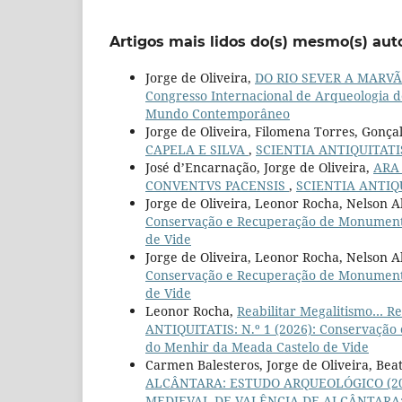
Artigos mais lidos do(s) mesmo(s) aut
Jorge de Oliveira,
DO RIO SEVER A MARV
Congresso Internacional de Arqueologia d
Mundo Contemporâneo
Jorge de Oliveira, Filomena Torres, Gonçal
CAPELA E SILVA
,
SCIENTIA ANTIQUITATIS:
José d’Encarnação, Jorge de Oliveira,
ARA
CONVENTVS PACENSIS
,
SCIENTIA ANTIQU
Jorge de Oliveira, Leonor Rocha, Nelson 
Conservação e Recuperação de Monumentos
de Vide
Jorge de Oliveira, Leonor Rocha, Nelson 
Conservação e Recuperação de Monumentos
de Vide
Leonor Rocha,
Reabilitar Megalitismo… Re
ANTIQUITATIS: N.º 1 (2026): Conservação
do Menhir da Meada Castelo de Vide
Carmen Balesteros, Jorge de Oliveira, Beatr
ALCÂNTARA: ESTUDO ARQUEOLÓGICO (2
MEDIEVAL DE VALÊNCIA DE ALCÂNTARA: