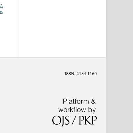
RA
os
ISSN:
2184-1160