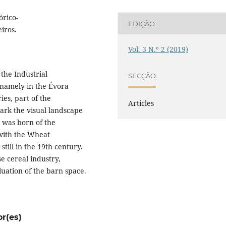
órico-
EDIÇÃO
iros.
Vol. 3 N.º 2 (2019)
the Industrial
SECÇÃO
, namely in the Évora
ies, part of the
Articles
mark the visual landscape
e was born of the
with the Wheat
till in the 19th century.
e cereal industry,
luation of the barn space.
or(es)