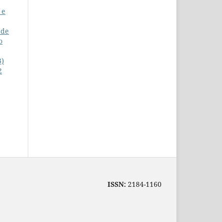
 e
 de
o
3)
2
ISSN:
2184-1160