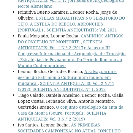
ANTIQUITATIS: Vol. 1: IV Jornadas de Arqueologia do
Norte Alentejano
Primitiva Bueno Ramírez, Leonor Rocha, Jorge de
Oliveira,
ESTELAS MEGALÍTICAS NO TERRITÓRIO DO
TEJO. A ESTELA DO REBOLO, ARRONCHES
(PORTUGAL)
,
SCIENTIA ANTIQUITATIS: Vol. 2021
Paula Morgado, Leonor Rocha,
CAMINHOS ANTIGOS
DO CONCELHO DE MONFORTE
,
SCIENTIA
ANTIQUITATIS: Vol. 1 N.º 2 (2017): Actas do III
Congresso Internacional de Arqueologia de Transição
- Estratégias de Povoamento: Do Período Romano ao
Mundo Contemporâneo
Leonor Rocha, Gertudes Branco,
A salvaguarda e
gestão do Património Cultural num mundo em
mudança
,
SCIENTIA ANTIQUITATIS: Vol. 2 N.º 1
(2018): SCIENTIA ANTIQUITATIS. Nº 1. 2018
Tiago Calado, Daniela Anselmo, Leonor Rocha, Olalla
López Costas, Fernando Silva, António Monteiro,
Gertrudes Branco,
O conjunto osteológico da anta da
Casa da Moura (Soure, Portugal)
,
SCIENTIA
ANTIQUITATIS: Vol. 3 N.º 2 (2019)
Ivo Santos, Leonor Rocha,
AS PRIMEIRAS
SOCIEDADES CAMPONESAS NO ATUAL CONCELHO