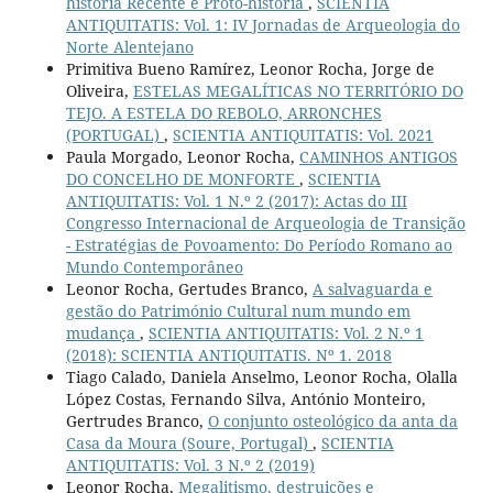
história Recente e Proto-história
,
SCIENTIA
ANTIQUITATIS: Vol. 1: IV Jornadas de Arqueologia do
Norte Alentejano
Primitiva Bueno Ramírez, Leonor Rocha, Jorge de
Oliveira,
ESTELAS MEGALÍTICAS NO TERRITÓRIO DO
TEJO. A ESTELA DO REBOLO, ARRONCHES
(PORTUGAL)
,
SCIENTIA ANTIQUITATIS: Vol. 2021
Paula Morgado, Leonor Rocha,
CAMINHOS ANTIGOS
DO CONCELHO DE MONFORTE
,
SCIENTIA
ANTIQUITATIS: Vol. 1 N.º 2 (2017): Actas do III
Congresso Internacional de Arqueologia de Transição
- Estratégias de Povoamento: Do Período Romano ao
Mundo Contemporâneo
Leonor Rocha, Gertudes Branco,
A salvaguarda e
gestão do Património Cultural num mundo em
mudança
,
SCIENTIA ANTIQUITATIS: Vol. 2 N.º 1
(2018): SCIENTIA ANTIQUITATIS. Nº 1. 2018
Tiago Calado, Daniela Anselmo, Leonor Rocha, Olalla
López Costas, Fernando Silva, António Monteiro,
Gertrudes Branco,
O conjunto osteológico da anta da
Casa da Moura (Soure, Portugal)
,
SCIENTIA
ANTIQUITATIS: Vol. 3 N.º 2 (2019)
Leonor Rocha,
Megalitismo, destruições e