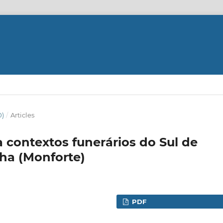
0)
/
Articles
 contextos funerários do Sul de
nha (Monforte)
PDF