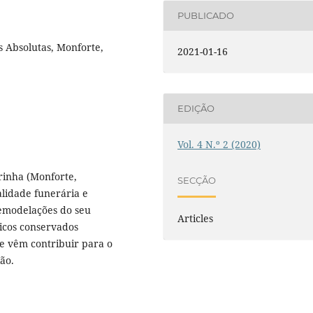
PUBLICADO
s Absolutas, Monforte,
2021-01-16
EDIÇÃO
Vol. 4 N.º 2 (2020)
rinha (Monforte,
SECÇÃO
alidade funerária e
 remodelações do seu
Articles
gicos conservados
 vêm contribuir para o
ão.