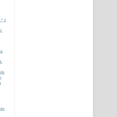
o
.º 2
S:
IA
A
 de
o
À
 de