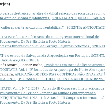
or(es)
o versus destruição: análise da difícil relação das sociedades com 
o da Anta da Meada 2 (Monforte)
,
SCIENTIA ANTIQUITATIS: Vol. 6 N
 cultural alentejano...como rentabilizar?
,
SCIENTIA ANTIQUITATI
TIS: Vol. 1 N.º 1 (1): Actas do III Congresso Internacional de
 Povoamento: Da Pré-História à Proto-História
ntextos funerários do Sul de Portugal: algumas reflexões
,
SCIENT
IAT e o estado da Salvaguarda Arqueológica em Portugal
,
SCIENTI
LVAGUARDA ARQUEOLÓGICA
, Inês Amaral, Leonor Rocha,
Problemas em torno do licenciamento
QUITATIS: Vol. 1: IV Jornadas de Arqueologia do Norte Alentejan
Caldeira,
APLICAÇÃO DE TÉCNICAS GEOFÍSICAS NÃO INVASIVAS 
DO ALENTEJO: 3 CASOS DE ESTUDO
,
SCIENTIA ANTIQUITATIS: Vol.
ATIS: Vol. 1 N.º 2 (2017): Actas do III Congresso Internacional de
 de Povoamento: Do Período Romano ao Mundo Contemporâneo
TIQUITATIS: Vol. 1 N.º 1 (1): Actas do III Congresso Internacional
 Povoamento: Da Pré-História à Proto-História