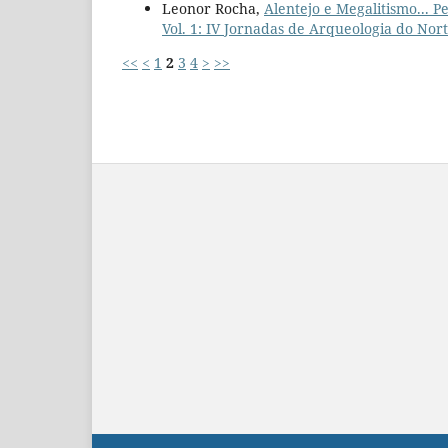
Leonor Rocha,
Alentejo e Megalitismo... 
Vol. 1: IV Jornadas de Arqueologia do Nor
<<
<
1
2
3
4
>
>>