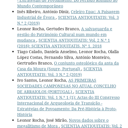
- Estratégias de Povoamento: Do Período Romano ao
Mundo Contemporâneo
Inês Ribeiro, António Diniz,
Celeiro Epac: A Paisagem
Industrial de Évora
,
SCIENTIA ANTIQUITATIS: Vol. 3
N.º 2 (2019)
Leonor Rocha, Gertudes Branco,
A salvaguarda e
gestão do Património Cultural num mundo em
mudança
,
SCIENTIA ANTIQUITATIS: Vol. 2 N.º 1
(2018): SCIENTIA ANTIQUITATIS. Nº 1. 2018
Tiago Calado, Daniela Anselmo, Leonor Rocha, Olalla
López Costas, Fernando Silva, António Monteiro,
Gertrudes Branco,
O conjunto osteológico da anta da
Casa da Moura (Soure, Portugal)
,
SCIENTIA
ANTIQUITATIS: Vol. 3 N.º 2 (2019)
Ivo Santos, Leonor Rocha,
AS PRIMEIRAS
SOCIEDADES CAMPONESAS NO ATUAL CONCELHO
DE ARRAIOLOS (PORTUGAL)
,
SCIENTIA
ANTIQUITATIS: Vol. 1 N.º 1 (1): Actas do III Congresso
Internacional de Arqueologia de Transição -
Estratégias de Povoamento: Da Pré-História à Proto-
História
Leonor Rocha, José Mirão,
Novos dados sobre o
megalitismo de Mora
,
SCIENTIA ANTIQUITATIS: Vol. 2