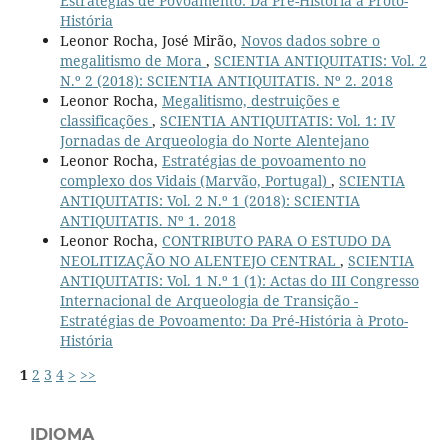
Estratégias de Povoamento: Da Pré-História à Proto-
História
Leonor Rocha, José Mirão,
Novos dados sobre o
megalitismo de Mora
,
SCIENTIA ANTIQUITATIS: Vol. 2
N.º 2 (2018): SCIENTIA ANTIQUITATIS. Nº 2. 2018
Leonor Rocha,
Megalitismo, destruições e
classificações
,
SCIENTIA ANTIQUITATIS: Vol. 1: IV
Jornadas de Arqueologia do Norte Alentejano
Leonor Rocha,
Estratégias de povoamento no
complexo dos Vidais (Marvão, Portugal)
,
SCIENTIA
ANTIQUITATIS: Vol. 2 N.º 1 (2018): SCIENTIA
ANTIQUITATIS. Nº 1. 2018
Leonor Rocha,
CONTRIBUTO PARA O ESTUDO DA
NEOLITIZAÇÃO NO ALENTEJO CENTRAL
,
SCIENTIA
ANTIQUITATIS: Vol. 1 N.º 1 (1): Actas do III Congresso
Internacional de Arqueologia de Transição -
Estratégias de Povoamento: Da Pré-História à Proto-
História
1
2
3
4
>
>>
IDIOMA