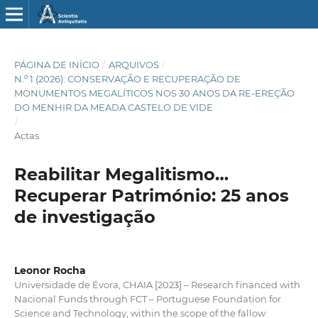
PÁGINA DE INÍCIO
/
ARQUIVOS
/
N.º 1 (2026): CONSERVAÇÃO E RECUPERAÇÃO DE
MONUMENTOS MEGALÍTICOS NOS 30 ANOS DA RE-EREÇÃO
DO MENHIR DA MEADA CASTELO DE VIDE
/
Actas
Reabilitar Megalitismo…
Recuperar Património: 25 anos
de investigação
Leonor Rocha
Universidade de Évora, CHAIA [2023] – Research financed with
Nacional Funds through FCT – Portuguese Foundation for
Science and Technology, within the scope of the fallow