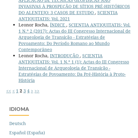
APLICAÇÃO DE TÉCNICAS GEOFÍSICAS NÃO
INVASIVAS À PROSPEÇÃO DE SÍTIOS PRÉ-HISTÓRICOS
DO ALENTEJO: 3 CASOS DE ESTUDO
,
SCIENTIA
ANTIQUITATIS: Vol. 2021
Leonor Rocha,
ÍNDICE
,
SCIENTIA ANTIQUITATIS: Vol.
1 N.º 2 (2017): Actas do III Congresso Internacional de
Arqueologia de Transição - Estratégias de
Povoamento: Do Período Romano ao Mundo
Contemporâneo
Leonor Rocha,
INTRODUÇÃO
,
SCIENTIA
ANTIQUITATIS: Vol. 1 N.º 1 (1): Actas do III Congresso
Internacional de Arqueologia de Transição -
Estratégias de Povoamento: Da Pré-História à Proto-
História
<<
<
1
2
3
4
>
>>
IDIOMA
Deutsch
Español (España)