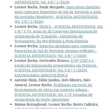
ANTIQUITATIS: Vol. 4 N.º 1 (2020)
Leonor Rocha, Paula Morgado,
Duas novas datações
para contextos funerários do Sul de Portugal: a Anta
da Serrinha (Monforte)
,
SCIENTIA ANTIQUITATIS:
Vol. 4 N.º 2 (2020)
Leonor Rocha,
ÍNDICE
,
SCIENTIA ANTIQUITATIS: Vol.
1 N.º 1 (1): Actas do III Congresso Internacional de
Arqueologia de Transição - Estratégias de
Povoamento: Da Pré-História à Proto-História
Leonor Rocha,
Datações absolutas para contextos
funerários do Sul de Portugal: algumas reflexões
,
SCIENTIA ANTIQUITATIS: Vol. 4 N.º 2 (2020)
Leonor Rocha, Gertrudes Branco,
O IVº CIAT e o
estado da Salvaguarda Arqueológica em Portugal
,
SCIENTIA ANTIQUITATIS: Vol. 3 N.º 1 (2019):
SALVAGUARDA ARQUEOLÓGICA
António Diniz, Fábio Jaulino, Inês Ribeiro, Inês
Amaral, Leonor Rocha,
Problemas em torno do
licenciamento de obras em contexto urbano
,
SCIENTIA ANTIQUITATIS: Vol. 1: IV Jornadas de
Arqueologia do Norte Alentejano
Maissa Bezzeghoud, Leonor Rocha, Bento Caldeira,