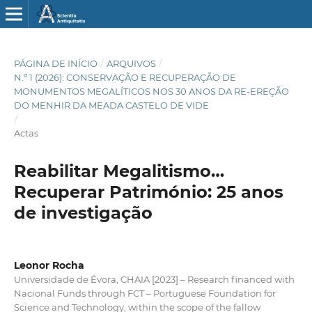
PÁGINA DE INÍCIO
/
ARQUIVOS
/
N.º 1 (2026): CONSERVAÇÃO E RECUPERAÇÃO DE
MONUMENTOS MEGALÍTICOS NOS 30 ANOS DA RE-EREÇÃO
DO MENHIR DA MEADA CASTELO DE VIDE
/
Actas
Reabilitar Megalitismo…
Recuperar Património: 25 anos
de investigação
Leonor Rocha
Universidade de Évora, CHAIA [2023] – Research financed with
Nacional Funds through FCT – Portuguese Foundation for
Science and Technology, within the scope of the fallow