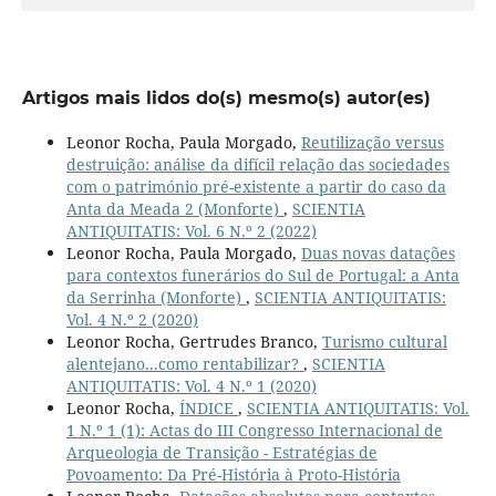
Artigos mais lidos do(s) mesmo(s) autor(es)
Leonor Rocha, Paula Morgado,
Reutilização versus
destruição: análise da difícil relação das sociedades
com o património pré-existente a partir do caso da
Anta da Meada 2 (Monforte)
,
SCIENTIA
ANTIQUITATIS: Vol. 6 N.º 2 (2022)
Leonor Rocha, Paula Morgado,
Duas novas datações
para contextos funerários do Sul de Portugal: a Anta
da Serrinha (Monforte)
,
SCIENTIA ANTIQUITATIS:
Vol. 4 N.º 2 (2020)
Leonor Rocha, Gertrudes Branco,
Turismo cultural
alentejano...como rentabilizar?
,
SCIENTIA
ANTIQUITATIS: Vol. 4 N.º 1 (2020)
Leonor Rocha,
ÍNDICE
,
SCIENTIA ANTIQUITATIS: Vol.
1 N.º 1 (1): Actas do III Congresso Internacional de
Arqueologia de Transição - Estratégias de
Povoamento: Da Pré-História à Proto-História