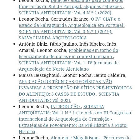
Leonor Rocha,
Datações absolutas para contextos
funerários do Sul de Portugal: algumas reflexões
,
SCIENTIA ANTIQUITATIS: Vol. 4 N.º 2 (2020)
Leonor Rocha, Gertrudes Branco,
O IVº CIAT e o
estado da Salvaguarda Arqueológica em Portugal
,
SCIENTIA ANTIQUITATIS: Vol. 3 N.º 1 (2019):
SALVAGUARDA ARQUEOLÓGICA
António Diniz, Fábio Jaulino, Inês Ribeiro, Inês
Amaral, Leonor Rocha,
Problemas em torno do
licenciamento de obras em contexto urbano
,
SCIENTIA ANTIQUITATIS: Vol. 1: IV Jornadas de
Arqueologia do Norte Alentejano
Maissa Bezzeghoud, Leonor Rocha, Bento Caldeira,
APLICAÇÃO DE TÉCNICAS GEOFÍSICAS NÃO
INVASIVAS À PROSPEÇÃO DE SÍTIOS PRÉ-HISTÓRICOS
DO ALENTEJO: 3 CASOS DE ESTUDO
,
SCIENTIA
ANTIQUITATIS: Vol. 2021
Leonor Rocha,
INTRODUÇÃO
,
SCIENTIA
ANTIQUITATIS: Vol. 1 N.º 1 (1): Actas do III Congresso
Internacional de Arqueologia de Transição -
Estratégias de Povoamento: Da Pré-História à Proto-
História
Leonor Rocha,
Alentejo e Megalitismo... Percursos de