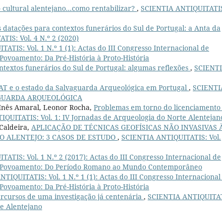
 cultural alentejano...como rentabilizar?
,
SCIENTIA ANTIQUITATI
 datações para contextos funerários do Sul de Portugal: a Anta da
IS: Vol. 4 N.º 2 (2020)
TIS: Vol. 1 N.º 1 (1): Actas do III Congresso Internacional de
 Povoamento: Da Pré-História à Proto-História
ntextos funerários do Sul de Portugal: algumas reflexões
,
SCIENT
IAT e o estado da Salvaguarda Arqueológica em Portugal
,
SCIENTI
LVAGUARDA ARQUEOLÓGICA
, Inês Amaral, Leonor Rocha,
Problemas em torno do licenciamento
QUITATIS: Vol. 1: IV Jornadas de Arqueologia do Norte Alentejan
Caldeira,
APLICAÇÃO DE TÉCNICAS GEOFÍSICAS NÃO INVASIVAS 
DO ALENTEJO: 3 CASOS DE ESTUDO
,
SCIENTIA ANTIQUITATIS: Vol.
ATIS: Vol. 1 N.º 2 (2017): Actas do III Congresso Internacional de
 de Povoamento: Do Período Romano ao Mundo Contemporâneo
TIQUITATIS: Vol. 1 N.º 1 (1): Actas do III Congresso Internacional
 Povoamento: Da Pré-História à Proto-História
Percursos de uma investigação já centenária
,
SCIENTIA ANTIQUITAT
te Alentejano