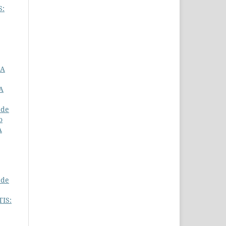
S:
IA
A
 de
o
À
 de
IS: