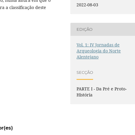
ção, numa altura em que o
2022-08-03
a a classificação deste
EDIÇÃO
Vol. 1: IV Jornadas de
Arqueologia do Norte
Alentejano
SECÇÃO
PARTE I - Da Pré e Proto-
História
or(es)