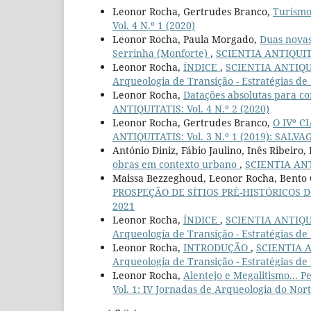
Leonor Rocha, Gertrudes Branco,
Turismo
Vol. 4 N.º 1 (2020)
Leonor Rocha, Paula Morgado,
Duas novas
Serrinha (Monforte)
,
SCIENTIA ANTIQUITAT
Leonor Rocha,
ÍNDICE
,
SCIENTIA ANTIQUITA
Arqueologia de Transição - Estratégias de
Leonor Rocha,
Datações absolutas para co
ANTIQUITATIS: Vol. 4 N.º 2 (2020)
Leonor Rocha, Gertrudes Branco,
O IVº C
ANTIQUITATIS: Vol. 3 N.º 1 (2019): SA
António Diniz, Fábio Jaulino, Inês Ribeiro
obras em contexto urbano
,
SCIENTIA ANTI
Maissa Bezzeghoud, Leonor Rocha, Bento 
PROSPEÇÃO DE SÍTIOS PRÉ-HISTÓRICOS 
2021
Leonor Rocha,
ÍNDICE
,
SCIENTIA ANTIQUIT
Arqueologia de Transição - Estratégias
Leonor Rocha,
INTRODUÇÃO
,
SCIENTIA AN
Arqueologia de Transição - Estratégias de
Leonor Rocha,
Alentejo e Megalitismo... 
Vol. 1: IV Jornadas de Arqueologia do Nor