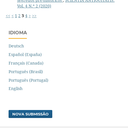
segredos pré-históricos
,
SCIENTIA ANTIQUITATIS:
Vol. 4 N.º 2 (2020)
<<
<
1
2
3
4
>
>>
IDIOMA
Deutsch
Español (España)
Français (Canada)
Português (Brasil)
Português (Portugal)
English
NOVA SUBMISSÃO