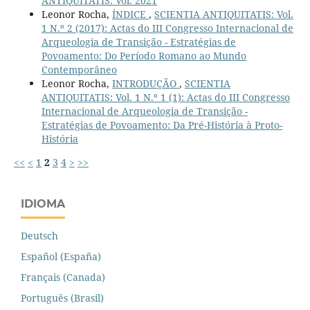
ANTIQUITATIS: Vol. 2021
Leonor Rocha,
ÍNDICE
,
SCIENTIA ANTIQUITATIS: Vol.
1 N.º 2 (2017): Actas do III Congresso Internacional de
Arqueologia de Transição - Estratégias de
Povoamento: Do Período Romano ao Mundo
Contemporâneo
Leonor Rocha,
INTRODUÇÃO
,
SCIENTIA
ANTIQUITATIS: Vol. 1 N.º 1 (1): Actas do III Congresso
Internacional de Arqueologia de Transição -
Estratégias de Povoamento: Da Pré-História à Proto-
História
<<
<
1
2
3
4
>
>>
IDIOMA
Deutsch
Español (España)
Français (Canada)
Português (Brasil)