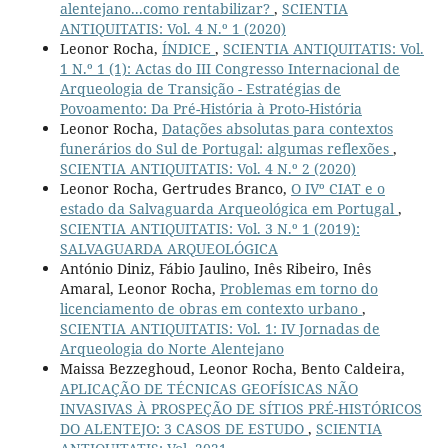
alentejano...como rentabilizar?
,
SCIENTIA
ANTIQUITATIS: Vol. 4 N.º 1 (2020)
Leonor Rocha,
ÍNDICE
,
SCIENTIA ANTIQUITATIS: Vol.
1 N.º 1 (1): Actas do III Congresso Internacional de
Arqueologia de Transição - Estratégias de
Povoamento: Da Pré-História à Proto-História
Leonor Rocha,
Datações absolutas para contextos
funerários do Sul de Portugal: algumas reflexões
,
SCIENTIA ANTIQUITATIS: Vol. 4 N.º 2 (2020)
Leonor Rocha, Gertrudes Branco,
O IVº CIAT e o
estado da Salvaguarda Arqueológica em Portugal
,
SCIENTIA ANTIQUITATIS: Vol. 3 N.º 1 (2019):
SALVAGUARDA ARQUEOLÓGICA
António Diniz, Fábio Jaulino, Inês Ribeiro, Inês
Amaral, Leonor Rocha,
Problemas em torno do
licenciamento de obras em contexto urbano
,
SCIENTIA ANTIQUITATIS: Vol. 1: IV Jornadas de
Arqueologia do Norte Alentejano
Maissa Bezzeghoud, Leonor Rocha, Bento Caldeira,
APLICAÇÃO DE TÉCNICAS GEOFÍSICAS NÃO
INVASIVAS À PROSPEÇÃO DE SÍTIOS PRÉ-HISTÓRICOS
DO ALENTEJO: 3 CASOS DE ESTUDO
,
SCIENTIA