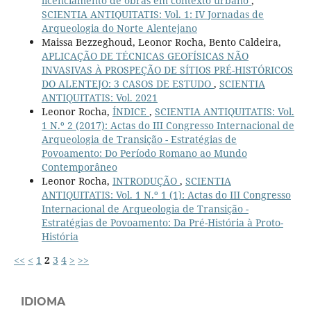
licenciamento de obras em contexto urbano
,
SCIENTIA ANTIQUITATIS: Vol. 1: IV Jornadas de
Arqueologia do Norte Alentejano
Maissa Bezzeghoud, Leonor Rocha, Bento Caldeira,
APLICAÇÃO DE TÉCNICAS GEOFÍSICAS NÃO
INVASIVAS À PROSPEÇÃO DE SÍTIOS PRÉ-HISTÓRICOS
DO ALENTEJO: 3 CASOS DE ESTUDO
,
SCIENTIA
ANTIQUITATIS: Vol. 2021
Leonor Rocha,
ÍNDICE
,
SCIENTIA ANTIQUITATIS: Vol.
1 N.º 2 (2017): Actas do III Congresso Internacional de
Arqueologia de Transição - Estratégias de
Povoamento: Do Período Romano ao Mundo
Contemporâneo
Leonor Rocha,
INTRODUÇÃO
,
SCIENTIA
ANTIQUITATIS: Vol. 1 N.º 1 (1): Actas do III Congresso
Internacional de Arqueologia de Transição -
Estratégias de Povoamento: Da Pré-História à Proto-
História
<<
<
1
2
3
4
>
>>
IDIOMA