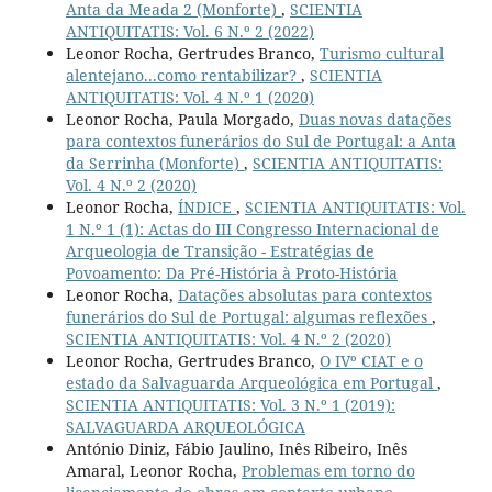
Anta da Meada 2 (Monforte)
,
SCIENTIA
ANTIQUITATIS: Vol. 6 N.º 2 (2022)
Leonor Rocha, Gertrudes Branco,
Turismo cultural
alentejano...como rentabilizar?
,
SCIENTIA
ANTIQUITATIS: Vol. 4 N.º 1 (2020)
Leonor Rocha, Paula Morgado,
Duas novas datações
para contextos funerários do Sul de Portugal: a Anta
da Serrinha (Monforte)
,
SCIENTIA ANTIQUITATIS:
Vol. 4 N.º 2 (2020)
Leonor Rocha,
ÍNDICE
,
SCIENTIA ANTIQUITATIS: Vol.
1 N.º 1 (1): Actas do III Congresso Internacional de
Arqueologia de Transição - Estratégias de
Povoamento: Da Pré-História à Proto-História
Leonor Rocha,
Datações absolutas para contextos
funerários do Sul de Portugal: algumas reflexões
,
SCIENTIA ANTIQUITATIS: Vol. 4 N.º 2 (2020)
Leonor Rocha, Gertrudes Branco,
O IVº CIAT e o
estado da Salvaguarda Arqueológica em Portugal
,
SCIENTIA ANTIQUITATIS: Vol. 3 N.º 1 (2019):
SALVAGUARDA ARQUEOLÓGICA
António Diniz, Fábio Jaulino, Inês Ribeiro, Inês
Amaral, Leonor Rocha,
Problemas em torno do