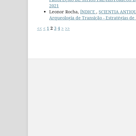
2021
Leonor Rocha,
ÍNDICE
,
SCIENTIA ANTIQUIT
Arqueologia de Transição - Estratégias
<<
<
1
2
3
4
>
>>