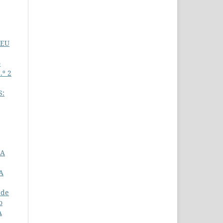
SEU
o
.º 2
S:
IA
A
 de
o
À