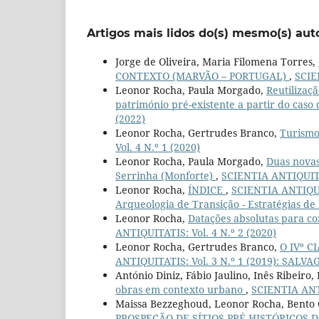
Artigos mais lidos do(s) mesmo(s) aut
Jorge de Oliveira, Maria Filomena Torres,
CONTEXTO (MARVÃO – PORTUGAL)
,
SCIE
Leonor Rocha, Paula Morgado,
Reutilizaçã
património pré-existente a partir do cas
(2022)
Leonor Rocha, Gertrudes Branco,
Turismo
Vol. 4 N.º 1 (2020)
Leonor Rocha, Paula Morgado,
Duas novas
Serrinha (Monforte)
,
SCIENTIA ANTIQUITAT
Leonor Rocha,
ÍNDICE
,
SCIENTIA ANTIQUITA
Arqueologia de Transição - Estratégias de
Leonor Rocha,
Datações absolutas para co
ANTIQUITATIS: Vol. 4 N.º 2 (2020)
Leonor Rocha, Gertrudes Branco,
O IVº C
ANTIQUITATIS: Vol. 3 N.º 1 (2019): SA
António Diniz, Fábio Jaulino, Inês Ribeiro
obras em contexto urbano
,
SCIENTIA ANTI
Maissa Bezzeghoud, Leonor Rocha, Bento 
PROSPEÇÃO DE SÍTIOS PRÉ-HISTÓRICOS 