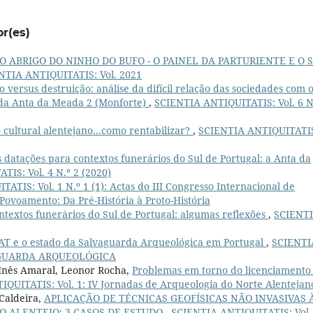
or(es)
O ABRIGO DO NINHO DO BUFO - O PAINEL DA PARTURIENTE E O 
NTIA ANTIQUITATIS: Vol. 2021
o versus destruição: análise da difícil relação das sociedades com 
o da Anta da Meada 2 (Monforte)
,
SCIENTIA ANTIQUITATIS: Vol. 6 N
 cultural alentejano...como rentabilizar?
,
SCIENTIA ANTIQUITATI
 datações para contextos funerários do Sul de Portugal: a Anta da
IS: Vol. 4 N.º 2 (2020)
TIS: Vol. 1 N.º 1 (1): Actas do III Congresso Internacional de
 Povoamento: Da Pré-História à Proto-História
ntextos funerários do Sul de Portugal: algumas reflexões
,
SCIENT
IAT e o estado da Salvaguarda Arqueológica em Portugal
,
SCIENTI
LVAGUARDA ARQUEOLÓGICA
, Inês Amaral, Leonor Rocha,
Problemas em torno do licenciamento
QUITATIS: Vol. 1: IV Jornadas de Arqueologia do Norte Alentejan
Caldeira,
APLICAÇÃO DE TÉCNICAS GEOFÍSICAS NÃO INVASIVAS 
DO ALENTEJO: 3 CASOS DE ESTUDO
,
SCIENTIA ANTIQUITATIS: Vol.