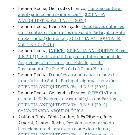
Leonor Rocha, Gertrudes Branco,
Turismo cultural
alentejano...como rentabilizar?
,
SCIENTIA
ANTIQUITATIS: Vol. 4 N.º 1 (2020)
Leonor Rocha, Paula Morgado,
Duas novas datações
para contextos funerários do Sul de Portugal: a Anta
da Serrinha (Monforte)
,
SCIENTIA ANTIQUITATIS:
Vol. 4 N.º 2 (2020)
Leonor Rocha,
ÍNDICE
,
SCIENTIA ANTIQUITATIS: Vol.
1 N.º 1 (1): Actas do III Congresso Internacional de
Arqueologia de Transição - Estratégias de
Povoamento: Da Pré-História à Proto-História
Leonor Rocha,
Datações absolutas para contextos
funerários do Sul de Portugal: algumas reflexões
,
SCIENTIA ANTIQUITATIS: Vol. 4 N.º 2 (2020)
Leonor Rocha, Gertrudes Branco,
O IVº CIAT e o
estado da Salvaguarda Arqueológica em Portugal
,
SCIENTIA ANTIQUITATIS: Vol. 3 N.º 1 (2019):
SALVAGUARDA ARQUEOLÓGICA
António Diniz, Fábio Jaulino, Inês Ribeiro, Inês
Amaral, Leonor Rocha,
Problemas em torno do
licenciamento de obras em contexto urbano
,
SCIENTIA ANTIQUITATIS: Vol. 1: IV Jornadas de