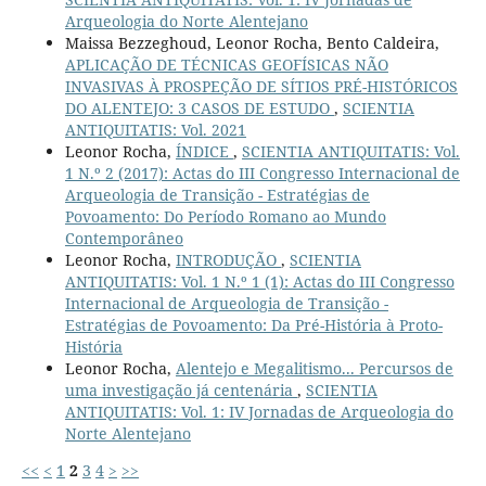
Arqueologia do Norte Alentejano
Maissa Bezzeghoud, Leonor Rocha, Bento Caldeira,
APLICAÇÃO DE TÉCNICAS GEOFÍSICAS NÃO
INVASIVAS À PROSPEÇÃO DE SÍTIOS PRÉ-HISTÓRICOS
DO ALENTEJO: 3 CASOS DE ESTUDO
,
SCIENTIA
ANTIQUITATIS: Vol. 2021
Leonor Rocha,
ÍNDICE
,
SCIENTIA ANTIQUITATIS: Vol.
1 N.º 2 (2017): Actas do III Congresso Internacional de
Arqueologia de Transição - Estratégias de
Povoamento: Do Período Romano ao Mundo
Contemporâneo
Leonor Rocha,
INTRODUÇÃO
,
SCIENTIA
ANTIQUITATIS: Vol. 1 N.º 1 (1): Actas do III Congresso
Internacional de Arqueologia de Transição -
Estratégias de Povoamento: Da Pré-História à Proto-
História
Leonor Rocha,
Alentejo e Megalitismo... Percursos de
uma investigação já centenária
,
SCIENTIA
ANTIQUITATIS: Vol. 1: IV Jornadas de Arqueologia do
Norte Alentejano
<<
<
1
2
3
4
>
>>