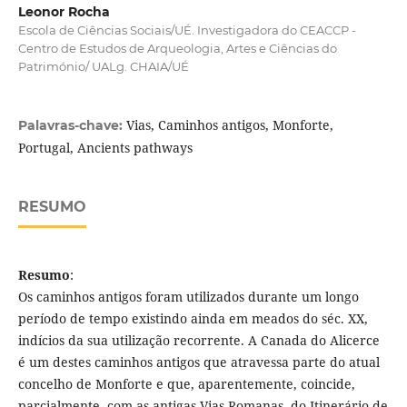
Leonor Rocha
Escola de Ciências Sociais/UÉ. Investigadora do CEACCP -
Centro de Estudos de Arqueologia, Artes e Ciências do
Património/ UALg. CHAIA/UÉ
Vias, Caminhos antigos, Monforte,
Palavras-chave:
Portugal, Ancients pathways
RESUMO
Resumo
:
Os caminhos antigos foram utilizados durante um longo
período de tempo existindo ainda em meados do séc. XX,
indícios da sua utilização recorrente. A Canada do Alicerce
é um destes caminhos antigos que atravessa parte do atual
concelho de Monforte e que, aparentemente, coincide,
parcialmente, com as antigas Vias Romanas, do Itinerário de